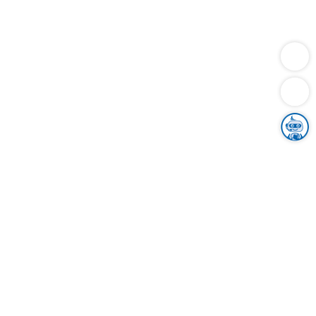
Dienstleistungen
Bauen
Lebensunterhalt & Soziales
Verkehr
Familie
Migration & Integration
Sicherheit & Ordnung
Wirtschaft
Gesundheit
Umwelt
Unsere Ämter
Landkreis & Verwaltung
Der Ortenaukreis
Gesundheit, Sicherheit & Soziales
Bildung
Zuwanderung
Ländlicher Raum
Klimaschutz
Tourismus
Bekanntmachungen
Gleichstellung von Frauen und Männern
Grenzüberschreitende Zusammenarbeit
Kreistag
Kreistagsinformationssystem
Kreisrecht
Kreistagswahl
Karriere
Stellenangebote
Eventkalender
Ausbildung
Studium
Praktikum
Freiwilligendienst
Unser Leitbild