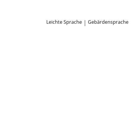
Newsroom
Pressemitteilungen
Öffentliche Zustellungen
Leichte Sprache
|
Gebärdensprache