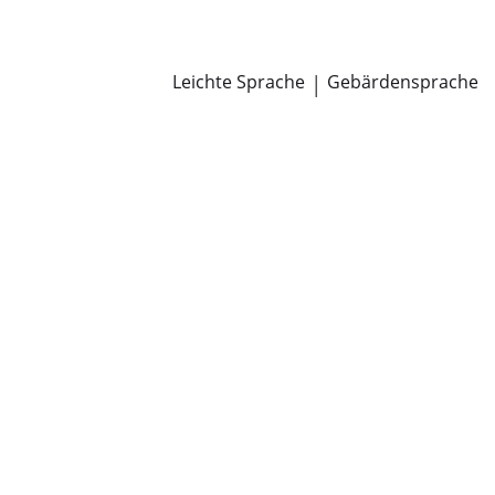
Newsroom
Pressemitteilungen
Öffentliche Zustellungen
Leichte Sprache
|
Gebärdensprache