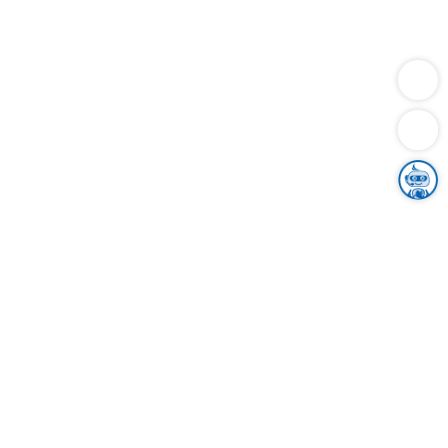
Dienstleistungen
Bauen
Lebensunterhalt & Soziales
Verkehr
Familie
Migration & Integration
Sicherheit & Ordnung
Wirtschaft
Gesundheit
Umwelt
Unsere Ämter
Landkreis & Verwaltung
Der Ortenaukreis
Gesundheit, Sicherheit & Soziales
Bildung
Zuwanderung
Ländlicher Raum
Klimaschutz
Tourismus
Bekanntmachungen
Gleichstellung von Frauen und Männern
Grenzüberschreitende Zusammenarbeit
Kreistag
Kreistagsinformationssystem
Kreisrecht
Kreistagswahl
Karriere
Stellenangebote
Eventkalender
Ausbildung
Studium
Praktikum
Freiwilligendienst
Unser Leitbild