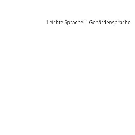
Newsroom
Pressemitteilungen
Öffentliche Zustellungen
Leichte Sprache
|
Gebärdensprache