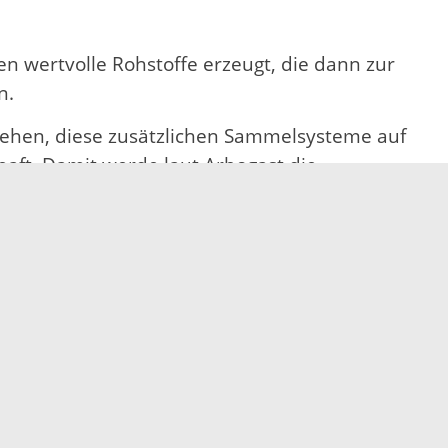
n wertvolle Rohstoffe erzeugt, die dann zur
n.
esehen, diese zusätzlichen Sammelsysteme auf
haft. Damit werde laut Arbogast die
en der Kreislaufwirtschaft Rechnung getragen.
tsorgung allgemein geben die Abfallberater
Mail unter abfallwirtschaft@ortenaukreis.de