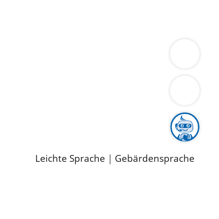
ung
Wirtschaft
Gesundheit
Umwelt
limaschutz
Tourismus
Bekanntmachungen
ild
Leichte Sprache
|
Gebärdensprache