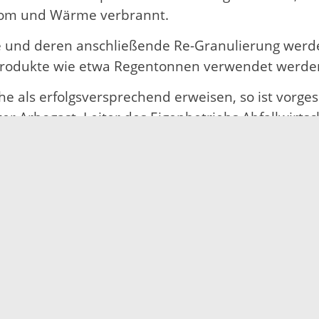
rom und Wärme verbrannt.
e und deren anschließende Re-Granulierung werde
produkte wie etwa Regentonnen verwendet werde
che als erfolgsversprechend erweisen, so ist vorg
er Arbogast, Leiter des Eigenbetriebs Abfallwirtsc
ert und gleichzeitig den gestiegenen Anforderung
n, Öffnungszeiten der Deponien und zur Abfallen
 telefonisch unter Tel. 0781 805 9600 oder per E-