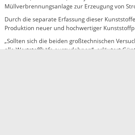
Müllverbrennungsanlage zur Erzeugung von St
Durch die separate Erfassung dieser Kunststoff
Produktion neuer und hochwertiger Kunststoff
„Sollten sich die beiden großtechnischen Versu
alle Wertstoffhöfe auszudehnen“, erläutert Günt
Abfallverwertung im Ortenaukreis weiter optimi
Weitere Auskünfte zu den neuen Sammelsysteme
des Eigenbetriebs Abfallwirtschaft Ortenaukreis
29.06.2021