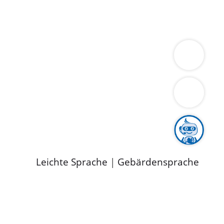
ung
Wirtschaft
Gesundheit
Umwelt
limaschutz
Tourismus
Bekanntmachungen
ild
Leichte Sprache
|
Gebärdensprache