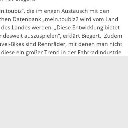
in.toubiz“, die im engen Austausch mit den
ischen Datenbank „mein.toubiz2 wird vom Land
e des Landes werden. „Diese Entwicklung bietet
ndesweit auszuspielen“, erklärt Biegert. Zudem
ravel-Bikes sind Rennräder, mit denen man nicht
diese ein großer Trend in der Fahrradindustrie
 veranstalten Nachhaltigkeitstage im Landkreis
wald Tourismus GmbH, bei der wir unsere Gäste
o Sandra Bequier.