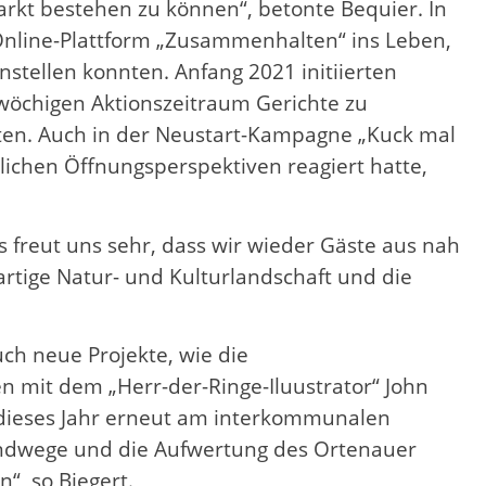
rkt bestehen zu können“, betonte Bequier. In
 Online-Plattform „Zusammenhalten“ ins Leben,
stellen konnten. Anfang 2021 initiierten
wöchigen Aktionszeitraum Gerichte zu
ten. Auch in der Neustart-Kampagne „Kuck mal
ichen Öffnungsperspektiven reagiert hatte,
s freut uns sehr, dass wir wieder Gäste aus nah
rtige Natur- und Kulturlandschaft und die
ch neue Projekte, wie die
n mit dem „Herr-der-Ringe-Iluustrator“ John
 dieses Jahr erneut am interkommunalen
ndwege und die Aufwertung des Ortenauer
“, so Biegert.