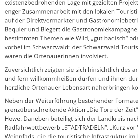
existenzbedrohenden Lage mit gezielten Projekt
enger Zusammenarbeit mit den lokalen Touristik
auf der Direktvermarkter und Gastronomiebetrie
Bequier und Biegert die Gastronomiekampagne „
bestimmten Themen wie Wild, „gut badisch“ od
vorbei im Schwarzwald“ der Schwarzwald Touris
waren die Ortenauerinnen involviert.
Zuversichtlich zeigten sie sich hinsichtlich de
und fern willkommheißen dürfen und ihnen durch
herzliche Ortenauer Lebensart näherbringen könn
Neben der Weiterführung bestehender Formate, s
grenzüberschreitende Aktion „Die Tore der Zeit
Howe. Daneben beteiligt sich der Landkreis na
Radfahrwettbewerb „STADTRADELN“. „Kurz vor 
Weinpfads, die die touristische Infrastruktur im