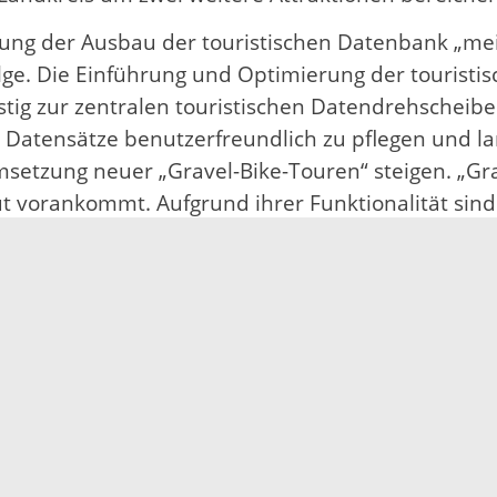
erung der Ausbau der touristischen Datenbank „me
lge. Die Einführung und Optimierung der tourist
stig zur zentralen touristischen Datendrehscheib
 Datensätze benutzerfreundlich zu pflegen und la
Umsetzung neuer „Gravel-Bike-Touren“ steigen. „G
t vorankommt. Aufgrund ihrer Funktionalität sind 
so die Tourismusfachfrauen.
 im Tourismus an immer größerer Bedeutung. „Wir
ornature - gemeinsam Natur erleben“ der Schwarz
voll und respektvoll in der Natur zu verhalten“, s