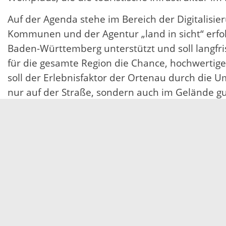
Auf der Agenda stehe im Bereich der Digitalisi
Kommunen und der Agentur „land in sicht“ erfo
Baden-Württemberg unterstützt und soll langfri
für die gesamte Region die Chance, hochwertige
soll der Erlebnisfaktor der Ortenau durch die 
nur auf der Straße, sondern auch im Gelände gu
und bergen ein hohes touristisches Potential“, 
Aktuell gewinne auch das Thema Nachhaltigkeit
und beteiligen uns an der Initiative „respectf
dazu sensibilisieren wollen, sich verantwortungs
25.06.2021