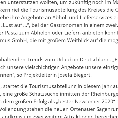
en unterstützen wollten, um zukünftig noch im Ma
ern rief die Tourismusabteilung des Kreises die
be ihre Angebote an Abhol- und Lieferservices ein
Lust auf …“, bei der Gastronomen in einem zwei
er Pasta zum Abholen oder Liefern anbieten konn
mus GmbH, die mit großem Weitblick auf die mögl
s anhaltenden Trends zum Urlaub in Deutschland. „E
 unsere vielschichtigen Angebote unsere einziga
en“, so Projektleiterin Josefa Biegert.
tartet die Tourismusabteilung in diesem Jahr au
“, eine große Schatzsuche inmitten der Rheinburge
ch dem großen Erfolg als „bester Newcomer 2020“
Vollendung stehen die neuen Ortenauer Sagenru
 Landkreis um zwei weitere Attraktionen bereichern