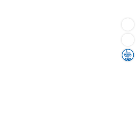
Dienstleistungen
Bauen
Lebensunterhalt & Soziales
Verkehr
Familie
Migration & Integration
Sicherheit & Ordnung
Wirtschaft
Gesundheit
Umwelt
Unsere Ämter
Landkreis & Verwaltung
Der Ortenaukreis
Gesundheit, Sicherheit & Soziales
Bildung
Zuwanderung
Ländlicher Raum
Klimaschutz
Tourismus
Bekanntmachungen
Gleichstellung von Frauen und Männern
Grenzüberschreitende Zusammenarbeit
Kreistag
Kreistagsinformationssystem
Kreisrecht
Kreistagswahl
Karriere
Stellenangebote
Eventkalender
Ausbildung
Studium
Praktikum
Freiwilligendienst
Unser Leitbild