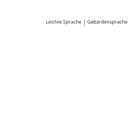
Newsroom
Pressemitteilungen
Öffentliche Zustellungen
Leichte Sprache
|
Gebärdensprache