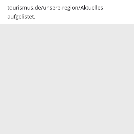
tourismus.de/unsere-region/Aktuelles
aufgelistet.
Informationen zu den einzelnen
Veranstaltungen gibt es in einem
Programmflyer. Dieser liegt im Landratsamt
Ortenaukreis, den Tourist-Informationen der
Städte und Gemeinden sowie in den
teilnehmenden Betrieben aus oder kann unter
www.ortenau-tourismus.de
heruntergeladen
werden kann.
04.06.2021