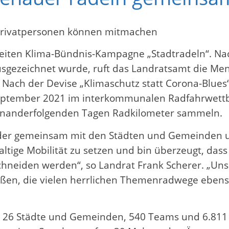
 Privatpersonen können mitmachen
dweiten Klima-Bündnis-Kampagne „Stadtradeln“. N
usgezeichnet wurde, ruft das Landratsamt die Men
n. Nach der Devise „Klimaschutz statt Corona-Blu
. September 2021 im interkommunalen Radfahrwe
einanderfolgenden Tagen Radkilometer sammeln.
ieder gemeinsam mit den Städten und Gemeinden u
tige Mobilität zu setzen und bin überzeugt, dass 
hneiden werden“, so Landrat Frank Scherer. „Un
en, die vielen herrlichen Themenradwege ebenso 
eis 26 Städte und Gemeinden, 540 Teams und 6.8