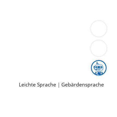
ung
Wirtschaft
Gesundheit
Umwelt
limaschutz
Tourismus
Bekanntmachungen
ild
Leichte Sprache
|
Gebärdensprache