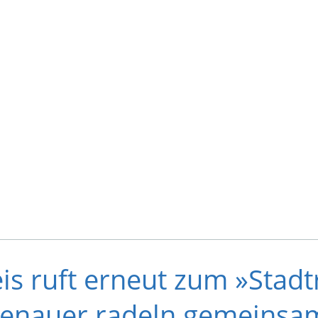
s ruft erneut zum »Stadtr
enauer radeln gemeinsam