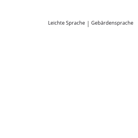
Newsroom
Pressemitteilungen
Öffentliche Zustellungen
Leichte Sprache
|
Gebärdensprache