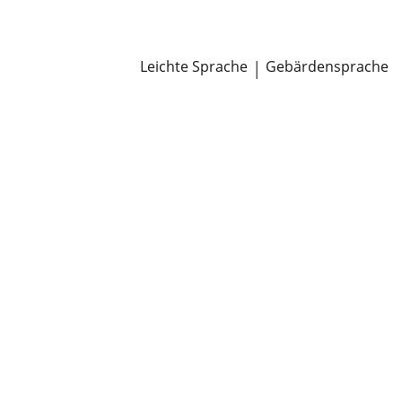
Newsroom
Pressemitteilungen
Öffentliche Zustellungen
Leichte Sprache
|
Gebärdensprache