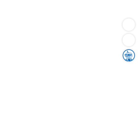
Dienstleistungen
Bauen
Lebensunterhalt & Soziales
Verkehr
Familie
Migration & Integration
Sicherheit & Ordnung
Wirtschaft
Gesundheit
Umwelt
Unsere Ämter
Landkreis & Verwaltung
Der Ortenaukreis
Gesundheit, Sicherheit & Soziales
Bildung
Zuwanderung
Ländlicher Raum
Klimaschutz
Tourismus
Bekanntmachungen
Gleichstellung von Frauen und Männern
Grenzüberschreitende Zusammenarbeit
Kreistag
Kreistagsinformationssystem
Kreisrecht
Kreistagswahl
Karriere
Stellenangebote
Eventkalender
Ausbildung
Studium
Praktikum
Freiwilligendienst
Unser Leitbild