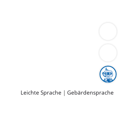
ung
Wirtschaft
Gesundheit
Umwelt
limaschutz
Tourismus
Bekanntmachungen
ild
Leichte Sprache
|
Gebärdensprache