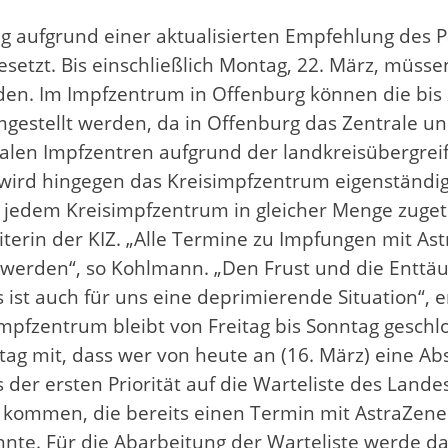
aufgrund einer aktualisierten Empfehlung des Pau
setzt. Bis einschließlich Montag, 22. März, müssen
den. Im Impfzentrum in Offenburg können die bis 
gestellt werden, da in Offenburg das Zentrale un
len Impfzentren aufgrund der landkreisübergreif
 wird hingegen das Kreisimpfzentrum eigenständig
 jedem Kreisimpfzentrum in gleicher Menge zugete
eiterin der KIZ. „Alle Termine zu Impfungen mit 
t werden“, so Kohlmann. „Den Frust und die Entt
 ist auch für uns eine deprimierende Situation“, er
mpfzentrum bleibt von Freitag bis Sonntag geschl
tag mit, dass wer von heute an (16. März) eine A
der ersten Priorität auf die Warteliste des Land
g kommen, die bereits einen Termin mit AstraZene
nte. Für die Abarbeitung der Warteliste werde 