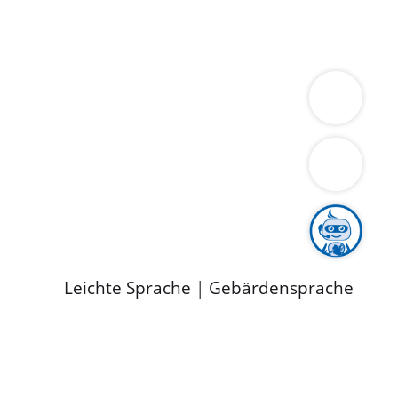
ung
Wirtschaft
Gesundheit
Umwelt
limaschutz
Tourismus
Bekanntmachungen
ild
Leichte Sprache
|
Gebärdensprache