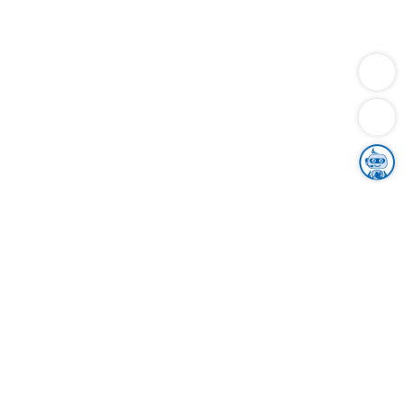
Dienstleistungen
Bauen
Lebensunterhalt & Soziales
Verkehr
Familie
Migration & Integration
Sicherheit & Ordnung
Wirtschaft
Gesundheit
Umwelt
Unsere Ämter
Landkreis & Verwaltung
Der Ortenaukreis
Gesundheit, Sicherheit & Soziales
Bildung
Zuwanderung
Ländlicher Raum
Klimaschutz
Tourismus
Bekanntmachungen
Gleichstellung von Frauen und Männern
Grenzüberschreitende Zusammenarbeit
Kreistag
Kreistagsinformationssystem
Kreisrecht
Kreistagswahl
Karriere
Stellenangebote
Eventkalender
Ausbildung
Studium
Praktikum
Freiwilligendienst
Unser Leitbild