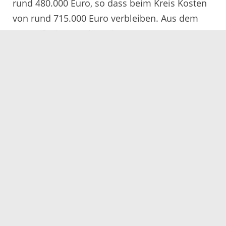
rund 480.000 Euro, so dass beim Kreis Kosten
von rund 715.000 Euro verbleiben. Aus dem
neu aufgelegten Finanzierungsprogramm
„Stadt und Land“ des Bundes können sich aber
bei der Förderung des Radweges weitere
Verbesserungen ergeben“, so Loritz.
10.03.2021
Servicezeiten
Kontakt
Barrierefreiheit
Impressum
Datenschutz
Fehler melden
Elektronische Kommunikation