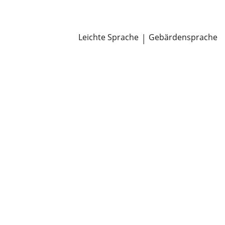
Newsroom
Pressemitteilungen
Öffentliche Zustellungen
Leichte Sprache
|
Gebärdensprache