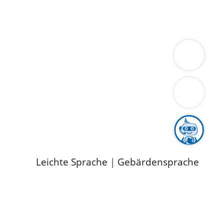
ung
Wirtschaft
Gesundheit
Umwelt
limaschutz
Tourismus
Bekanntmachungen
ild
Leichte Sprache
|
Gebärdensprache