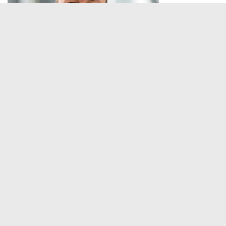
© Landratsamt Ortenaukreis
05.03.2021
Servicezeiten
Kontakt
Barrierefreiheit