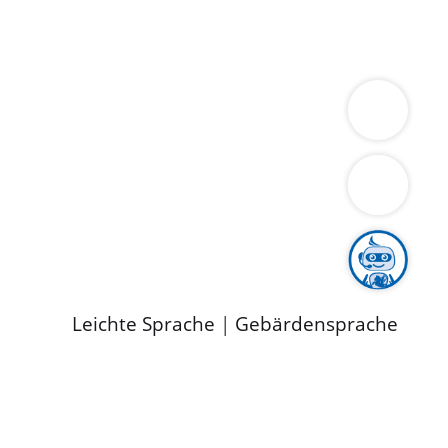
ung
Wirtschaft
Gesundheit
Umwelt
limaschutz
Tourismus
Bekanntmachungen
ild
Leichte Sprache
|
Gebärdensprache