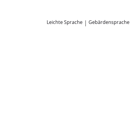
Newsroom
Pressemitteilungen
Öffentliche Zustellungen
Leichte Sprache
|
Gebärdensprache