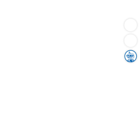
Dienstleistungen
Bauen
Lebensunterhalt & Soziales
Verkehr
Familie
Migration & Integration
Sicherheit & Ordnung
Wirtschaft
Gesundheit
Umwelt
Unsere Ämter
Landkreis & Verwaltung
Der Ortenaukreis
Gesundheit, Sicherheit & Soziales
Bildung
Zuwanderung
Ländlicher Raum
Klimaschutz
Tourismus
Bekanntmachungen
Gleichstellung von Frauen und Männern
Grenzüberschreitende Zusammenarbeit
Kreistag
Kreistagsinformationssystem
Kreisrecht
Kreistagswahl
Karriere
Stellenangebote
Eventkalender
Ausbildung
Studium
Praktikum
Freiwilligendienst
Unser Leitbild