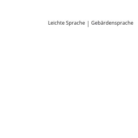
Newsroom
Pressemitteilungen
Öffentliche Zustellungen
Leichte Sprache
|
Gebärdensprache