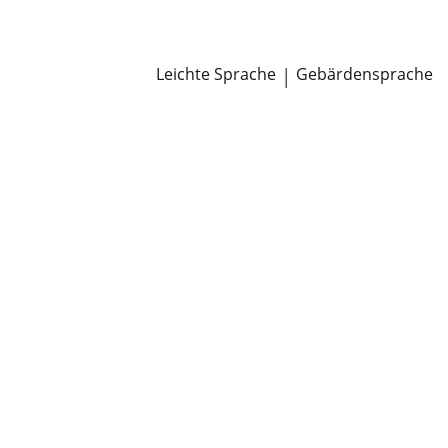
Newsroom
Pressemitteilungen
Öffentliche Zustellungen
Leichte Sprache
|
Gebärdensprache