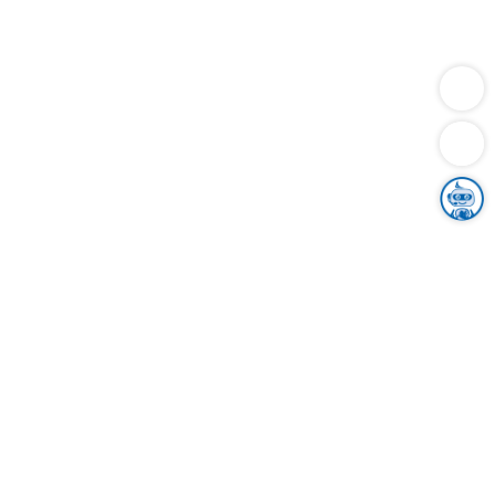
Dienstleistungen
Bauen
Lebensunterhalt & Soziales
Verkehr
Familie
Migration & Integration
Sicherheit & Ordnung
Wirtschaft
Gesundheit
Umwelt
Unsere Ämter
Landkreis & Verwaltung
Der Ortenaukreis
Gesundheit, Sicherheit & Soziales
Bildung
Zuwanderung
Ländlicher Raum
Klimaschutz
Tourismus
Bekanntmachungen
Gleichstellung von Frauen und Männern
Grenzüberschreitende Zusammenarbeit
Kreistag
Kreistagsinformationssystem
Kreisrecht
Kreistagswahl
Karriere
Stellenangebote
Eventkalender
Ausbildung
Studium
Praktikum
Freiwilligendienst
Unser Leitbild