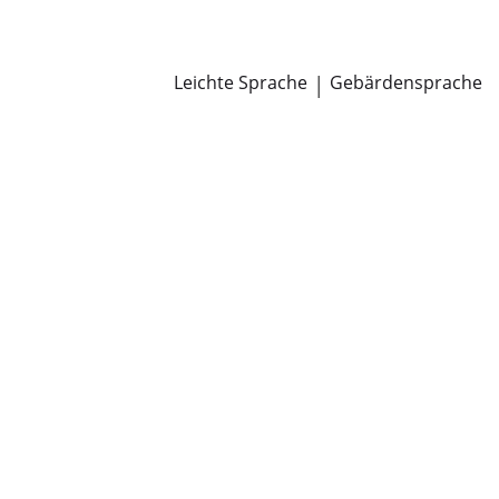
Newsroom
Pressemitteilungen
Öffentliche Zustellungen
Leichte Sprache
|
Gebärdensprache