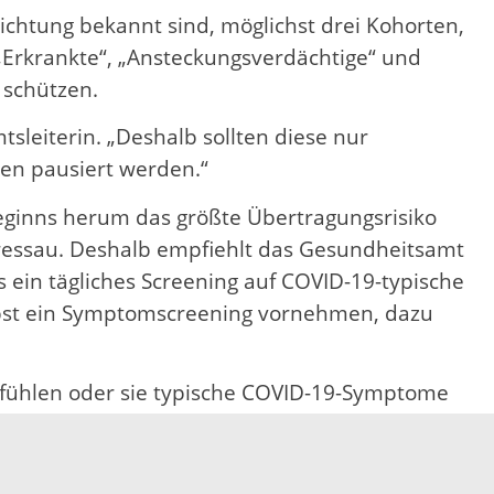
ichtung bekannt sind, möglichst drei Kohorten,
„Erkrankte“, „Ansteckungsverdächtige“ und
 schützen.
sleiterin. „Deshalb sollten diese nur
ten pausiert werden.“
eginns herum das größte Übertragungsrisiko
ressau. Deshalb empfiehlt das Gesundheitsamt
ein tägliches Screening auf COVID-19-typische
elbst ein Symptomscreening vornehmen, dazu
k fühlen oder sie typische COVID-19-Symptome
 Einrichtungen ist nach der Corona-Verordnung
ont Bressau.
.