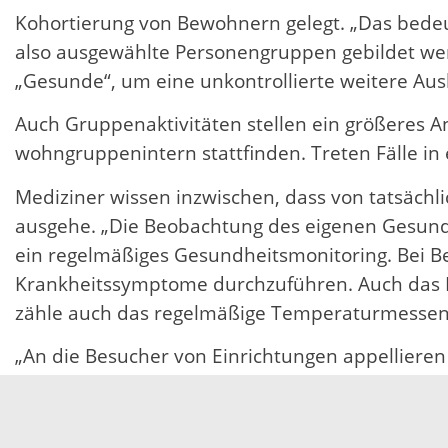
Kohortierung von Bewohnern gelegt. „Das bedeut
also ausgewählte Personengruppen gebildet wer
„Gesunde“, um eine unkontrollierte weitere Au
Auch Gruppenaktivitäten stellen ein größeres An
wohngruppenintern stattfinden. Treten Fälle in 
Mediziner wissen inzwischen, dass von tatsäch
ausgehe. „Die Beobachtung des eigenen Gesundh
ein regelmäßiges Gesundheitsmonitoring. Bei B
Krankheitssymptome durchzuführen. Auch das Pf
zähle auch das regelmäßige Temperaturmessen
„An die Besucher von Einrichtungen appellieren
zeigen, wie Fieber, Schnupfen, Husten oder Durc
des Landes nicht erlaubt – die Ansteckungsgefah
Auch werde das Temperaturmessen bei allen Be