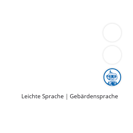
ung
Wirtschaft
Gesundheit
Umwelt
limaschutz
Tourismus
Bekanntmachungen
ild
Leichte Sprache
|
Gebärdensprache