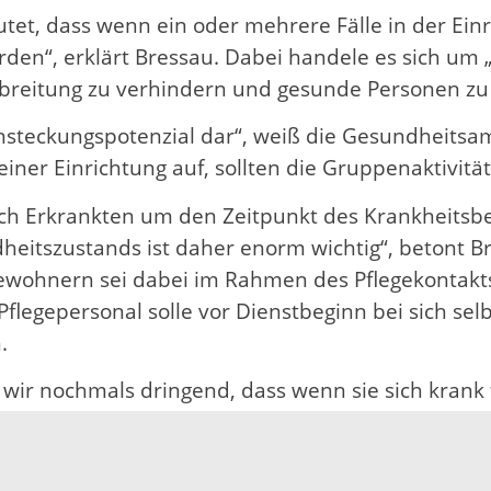
et, dass wenn ein oder mehrere Fälle in der Einr
den“, erklärt Bressau. Dabei handele es sich um 
sbreitung zu verhindern und gesunde Personen zu
steckungspotenzial dar“, weiß die Gesundheitsamt
einer Einrichtung auf, sollten die Gruppenaktivitä
lich Erkrankten um den Zeitpunkt des Krankheitsb
eitszustands ist daher enorm wichtig“, betont B
ewohnern sei dabei im Rahmen des Pflegekontakts 
legepersonal solle vor Dienstbeginn bei sich s
.
 wir nochmals dringend, dass wenn sie sich kran
hfall, sie zuhause bleiben sollen. Ein Besuch der
r für Bewohner und Mitarbeiter ist zu hoch“, bet
suchern im Eingang der Einrichtungen empfohlen