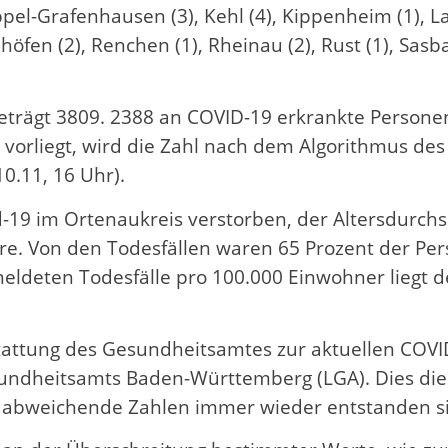
pel-Grafenhausen (3), Kehl (4), Kippenheim (1), La
höfen (2), Renchen (1), Rheinau (2), Rust (1), Sasb
 beträgt 3809. 2388 an COVID-19 erkrankte Person
vorliegt, wird die Zahl nach dem Algorithmus des R
10.11, 16 Uhr).
 im Ortenaukreis verstorben, der Altersdurchschn
hre. Von den Todesfällen waren 65 Prozent der Per
eldeten Todesfälle pro 100.000 Einwohner liegt de
erstattung des Gesundheitsamtes zur aktuellen CO
undheitsamts Baden-Württemberg (LGA). Dies die
 abweichende Zahlen immer wieder entstanden s