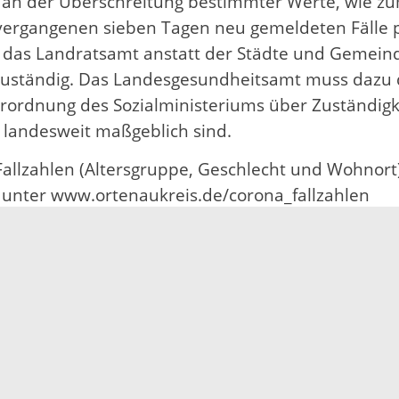
n der Überschreitung bestimmter Werte, wie zum B
 vergangenen sieben Tagen neu gemeldeten Fälle p
st das Landratsamt anstatt der Städte und Gemeind
uständig. Das Landesgesundheitsamt muss dazu d
e Verordnung des Sozialministeriums über Zuständig
landesweit maßgeblich sind.
 Fallzahlen (Altersgruppe, Geschlecht und Wohnort
t unter www.ortenaukreis.de/corona_fallzahlen
 gegen 19 Uhr und ist hier abrufbar:
https://ww
ewsletter/InfektNews/
en im Ortenaukreis sind unter
https://www.inten
Kartenansicht muss der Mauszeiger auf den Ortena