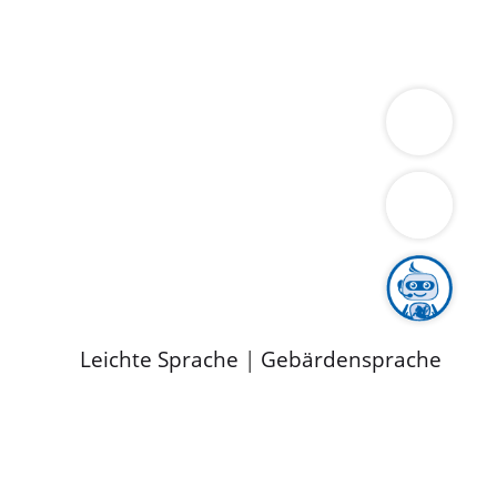
ung
Wirtschaft
Gesundheit
Umwelt
limaschutz
Tourismus
Bekanntmachungen
ild
Leichte Sprache
|
Gebärdensprache