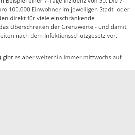
eispiel einer 7-Tage Inzidenz von 50. Die 7-
ro 100.000 Einwohner im jeweiligen Stadt- oder
en direkt für viele einschränkende
as Überschreiten der Grenzwerte - und damit
keiten nach dem Infektionsschutzgesetz vor,
) gibt es aber weiterhin immer mittwochs auf
w.gesundheitsamt-
sivregister.de/#/intensivregister
unter dem
ukreises bewegt werden.