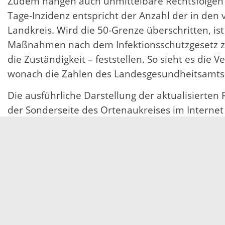
Zudem hängen auch unmittelbare Rechtsfolgen a
Tage-Inzidenz entspricht der Anzahl der in den
Landkreis. Wird die 50-Grenze überschritten, i
Maßnahmen nach dem Infektionsschutzgesetz z
die Zuständigkeit – feststellen. So sieht es di
wonach die Zahlen des Landesgesundheitsamts 
Die ausführliche Darstellung der aktualisierten
der Sonderseite des Ortenaukreises im Interne
Der täglichen Lagebericht des LGA erfolgt meist
bw.de/lga/DE/Fachinformationen/Infodienste_N
Die aktuellen Belegungszahlen der Intensivbett
Reiter „Kartenansicht“ einsehbar. Auf dieser 
11.11.2020