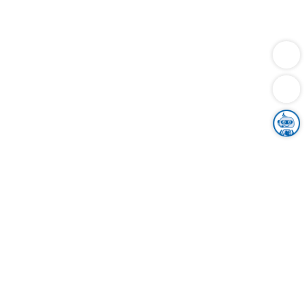
Dienstleistungen
Bauen
Lebensunterhalt & Soziales
Verkehr
Familie
Migration & Integration
Sicherheit & Ordnung
Wirtschaft
Gesundheit
Umwelt
Unsere Ämter
Landkreis & Verwaltung
Der Ortenaukreis
Gesundheit, Sicherheit & Soziales
Bildung
Zuwanderung
Ländlicher Raum
Klimaschutz
Tourismus
Bekanntmachungen
Gleichstellung von Frauen und Männern
Grenzüberschreitende Zusammenarbeit
Kreistag
Kreistagsinformationssystem
Kreisrecht
Kreistagswahl
Karriere
Stellenangebote
Eventkalender
Ausbildung
Studium
Praktikum
Freiwilligendienst
Unser Leitbild