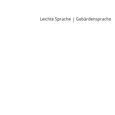
Newsroom
Pressemitteilungen
Öffentliche Zustellungen
Leichte Sprache
|
Gebärdensprache