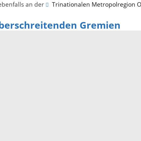
 ebenfalls an der
Trinationalen Metropolregion 
berschreitenden Gremien
en auf Oberrheinebene zusammen, wie die deutsc
ie
INTERREG-Gremien
, die über die Vergabe v
eitenden Zusammenarbeit in der Europäischen Un
Impressum
Datenschutz
Fehler melden
Kontakt