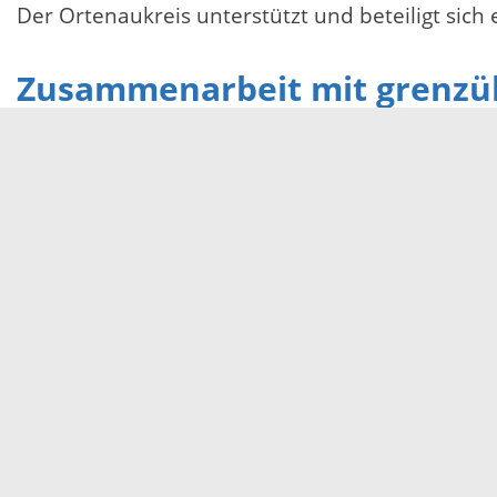
Der Ortenaukreis unterstützt und beteiligt sich
Zusammenarbeit mit grenzü
Der Ortenaukreis arbeitet mit wichtigen Gremi
Oberrheinkonferenz
, der
Oberrheinrat
und d
A Oberrhein“ zur Förderung der grenzüberschr
Servicezeiten
Kontakt
Barrierefreiheit