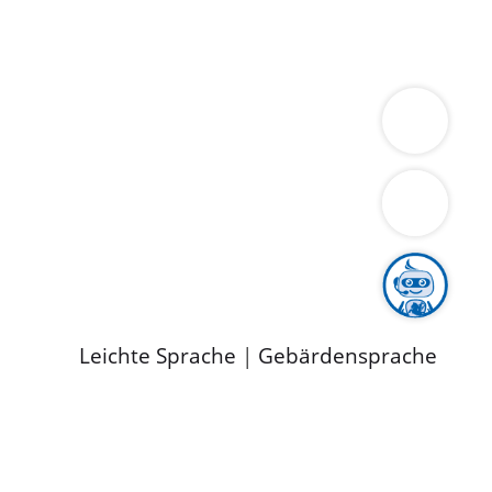
ung
Wirtschaft
Gesundheit
Umwelt
limaschutz
Tourismus
Bekanntmachungen
ild
Leichte Sprache
|
Gebärdensprache