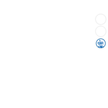
Dienstleistungen
Bauen
Lebensunterhalt & Soziales
Verkehr
Familie
Migration & Integration
Sicherheit & Ordnung
Wirtschaft
Gesundheit
Umwelt
Unsere Ämter
Landkreis & Verwaltung
Der Ortenaukreis
Gesundheit, Sicherheit & Soziales
Bildung
Zuwanderung
Ländlicher Raum
Klimaschutz
Tourismus
Bekanntmachungen
Gleichstellung von Frauen und Männern
Grenzüberschreitende Zusammenarbeit
Kreistag
Kreistagsinformationssystem
Kreisrecht
Kreistagswahl
Karriere
Stellenangebote
Eventkalender
Ausbildung
Studium
Praktikum
Freiwilligendienst
Unser Leitbild