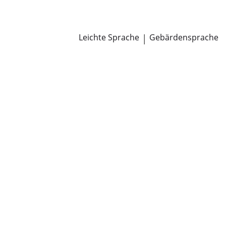
Newsroom
Pressemitteilungen
Öffentliche Zustellungen
Leichte Sprache
|
Gebärdensprache