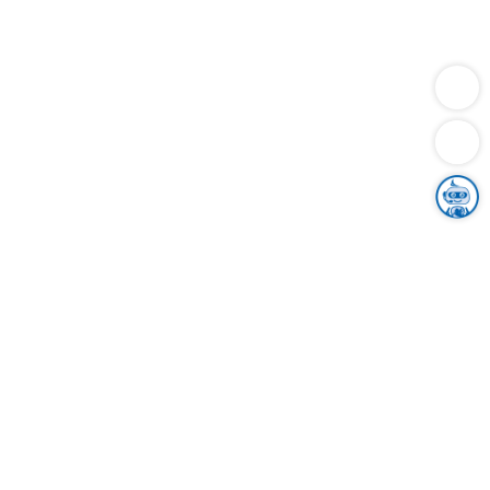
Dienstleistungen
Bauen
Lebensunterhalt & Soziales
Verkehr
Familie
Migration & Integration
Sicherheit & Ordnung
Wirtschaft
Gesundheit
Umwelt
Unsere Ämter
Landkreis & Verwaltung
Der Ortenaukreis
Gesundheit, Sicherheit & Soziales
Bildung
Zuwanderung
Ländlicher Raum
Klimaschutz
Tourismus
Bekanntmachungen
Gleichstellung von Frauen und Männern
Grenzüberschreitende Zusammenarbeit
Kreistag
Kreistagsinformationssystem
Kreisrecht
Kreistagswahl
Karriere
Stellenangebote
Eventkalender
Ausbildung
Studium
Praktikum
Freiwilligendienst
Unser Leitbild