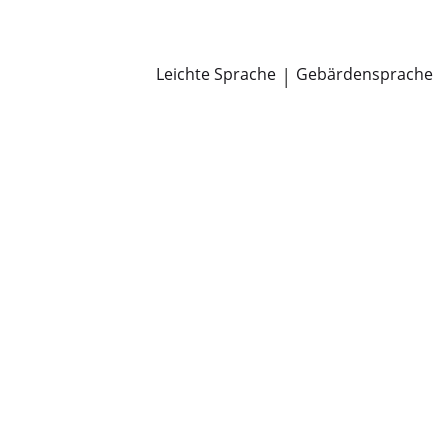
Newsroom
Pressemitteilungen
Öffentliche Zustellungen
Leichte Sprache
|
Gebärdensprache