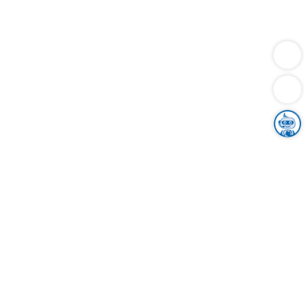
Dienstleistungen
Bauen
Lebensunterhalt & Soziales
Verkehr
Familie
Migration & Integration
Sicherheit & Ordnung
Wirtschaft
Gesundheit
Umwelt
Unsere Ämter
Landkreis & Verwaltung
Der Ortenaukreis
Gesundheit, Sicherheit & Soziales
Bildung
Zuwanderung
Ländlicher Raum
Klimaschutz
Tourismus
Bekanntmachungen
Gleichstellung von Frauen und Männern
Grenzüberschreitende Zusammenarbeit
Kreistag
Kreistagsinformationssystem
Kreisrecht
Kreistagswahl
Karriere
Stellenangebote
Eventkalender
Ausbildung
Studium
Praktikum
Freiwilligendienst
Unser Leitbild