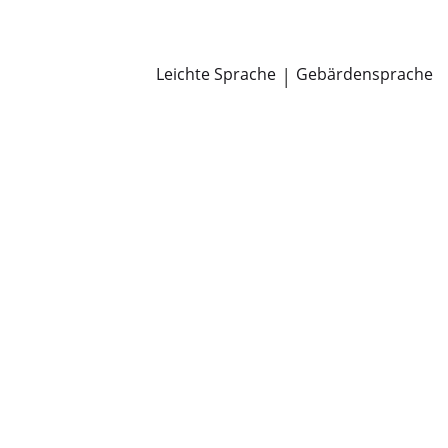
Newsroom
Pressemitteilungen
Öffentliche Zustellungen
Leichte Sprache
|
Gebärdensprache