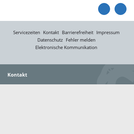
Servicezeiten
Kontakt
Barrierefreiheit
Impressum
Datenschutz
Fehler melden
Elektronische Kommunikation
Kontakt
Landratsamt Ortenaukreis
Badstraße 20
77652 Offenburg
Telefon: 0781 805-0
Fax: 0781 805-1211