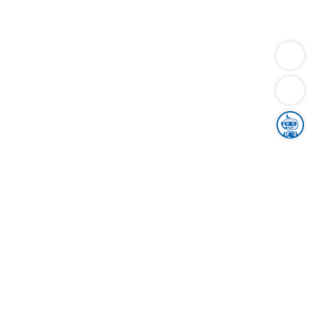
Dienstleistungen
Bauen
Lebensunterhalt & Soziales
Verkehr
Familie
Migration & Integration
Sicherheit & Ordnung
Wirtschaft
Gesundheit
Umwelt
Unsere Ämter
Landkreis & Verwaltung
Der Ortenaukreis
Gesundheit, Sicherheit & Soziales
Bildung
Zuwanderung
Ländlicher Raum
Klimaschutz
Tourismus
Bekanntmachungen
Gleichstellung von Frauen und Männern
Grenzüberschreitende Zusammenarbeit
Kreistag
Kreistagsinformationssystem
Kreisrecht
Kreistagswahl
Karriere
Stellenangebote
Eventkalender
Ausbildung
Studium
Praktikum
Freiwilligendienst
Unser Leitbild