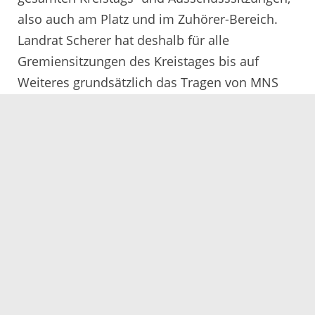
also auch am Platz und im Zuhörer-Bereich.
Landrat Scherer hat deshalb für alle
Gremiensitzungen des Kreistages bis auf
Weiteres grundsätzlich das Tragen von MNS
angeordnet. Der MNS kann zum Essen und
Trinken sowie für Redebeiträge abgenommen
werden.
02.11.2020
Servicezeiten
Kontakt
Barrierefreiheit
Impressum