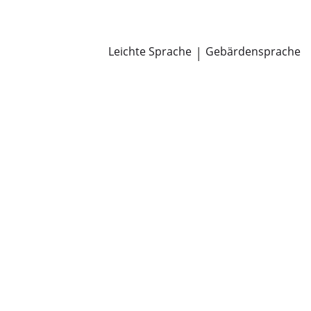
Newsroom
Pressemitteilungen
Öffentliche Zustellungen
Leichte Sprache
|
Gebärdensprache