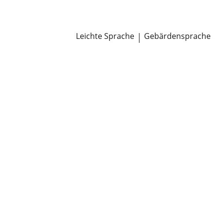
Newsroom
Pressemitteilungen
Öffentliche Zustellungen
Leichte Sprache
|
Gebärdensprache