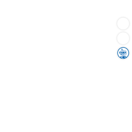
Dienstleistungen
Bauen
Lebensunterhalt & Soziales
Verkehr
Familie
Migration & Integration
Sicherheit & Ordnung
Wirtschaft
Gesundheit
Umwelt
Unsere Ämter
Landkreis & Verwaltung
Der Ortenaukreis
Gesundheit, Sicherheit & Soziales
Bildung
Zuwanderung
Ländlicher Raum
Klimaschutz
Tourismus
Bekanntmachungen
Gleichstellung von Frauen und Männern
Grenzüberschreitende Zusammenarbeit
Kreistag
Kreistagsinformationssystem
Kreisrecht
Kreistagswahl
Karriere
Stellenangebote
Eventkalender
Ausbildung
Studium
Praktikum
Freiwilligendienst
Unser Leitbild