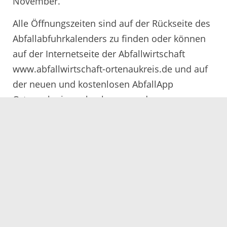
November.
Alle Öffnungszeiten sind auf der Rückseite des
Abfallabfuhrkalenders zu finden oder können
auf der Internetseite der Abfallwirtschaft
www.abfallwirtschaft-ortenaukreis.de und auf
der neuen und kostenlosen AbfallApp
Ortenaukreis nachgelesen werden.
19.10.2020
Servicezeiten
Kontakt
Barrierefreiheit
Impressum
Datenschutz
Fehler melden
Elektronische Kommunikation