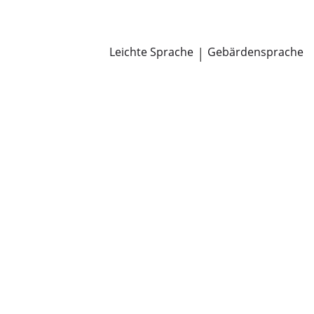
Newsroom
Pressemitteilungen
Öffentliche Zustellungen
Leichte Sprache
|
Gebärdensprache