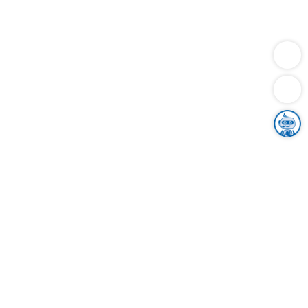
Dienstleistungen
Bauen
Lebensunterhalt & Soziales
Verkehr
Familie
Migration & Integration
Sicherheit & Ordnung
Wirtschaft
Gesundheit
Umwelt
Unsere Ämter
Landkreis & Verwaltung
Der Ortenaukreis
Gesundheit, Sicherheit & Soziales
Bildung
Zuwanderung
Ländlicher Raum
Klimaschutz
Tourismus
Bekanntmachungen
Gleichstellung von Frauen und Männern
Grenzüberschreitende Zusammenarbeit
Kreistag
Kreistagsinformationssystem
Kreisrecht
Kreistagswahl
Karriere
Stellenangebote
Eventkalender
Ausbildung
Studium
Praktikum
Freiwilligendienst
Unser Leitbild