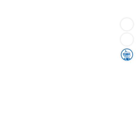
Dienstleistungen
Bauen
Lebensunterhalt & Soziales
Verkehr
Familie
Migration & Integration
Sicherheit & Ordnung
Wirtschaft
Gesundheit
Umwelt
Unsere Ämter
Landkreis & Verwaltung
Der Ortenaukreis
Gesundheit, Sicherheit & Soziales
Bildung
Zuwanderung
Ländlicher Raum
Klimaschutz
Tourismus
Bekanntmachungen
Gleichstellung von Frauen und Männern
Grenzüberschreitende Zusammenarbeit
Kreistag
Kreistagsinformationssystem
Kreisrecht
Kreistagswahl
Karriere
Stellenangebote
Eventkalender
Ausbildung
Studium
Praktikum
Freiwilligendienst
Unser Leitbild