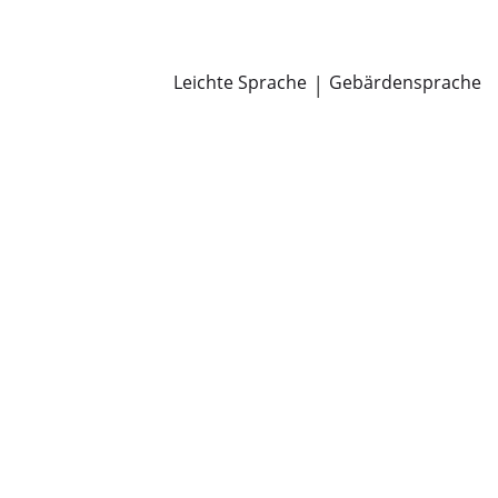
Newsroom
Pressemitteilungen
Öffentliche Zustellungen
Leichte Sprache
|
Gebärdensprache