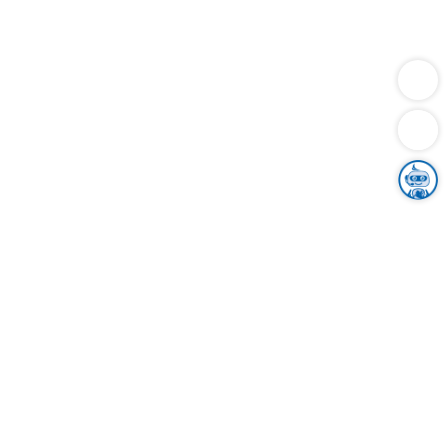
Dienstleistungen
Bauen
Lebensunterhalt & Soziales
Verkehr
Familie
Migration & Integration
Sicherheit & Ordnung
Wirtschaft
Gesundheit
Umwelt
Unsere Ämter
Landkreis & Verwaltung
Der Ortenaukreis
Gesundheit, Sicherheit & Soziales
Bildung
Zuwanderung
Ländlicher Raum
Klimaschutz
Tourismus
Bekanntmachungen
Gleichstellung von Frauen und Männern
Grenzüberschreitende Zusammenarbeit
Kreistag
Kreistagsinformationssystem
Kreisrecht
Kreistagswahl
Karriere
Stellenangebote
Eventkalender
Ausbildung
Studium
Praktikum
Freiwilligendienst
Unser Leitbild