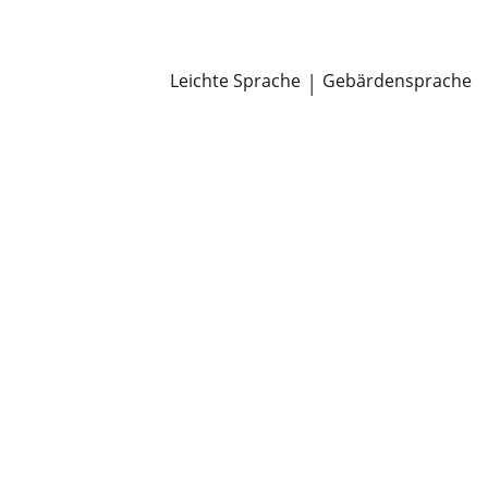
Newsroom
Pressemitteilungen
Öffentliche Zustellungen
Leichte Sprache
|
Gebärdensprache