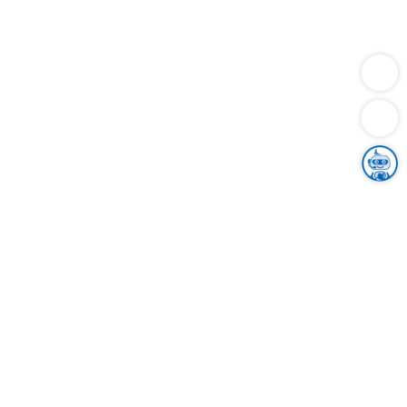
Dienstleistungen
Bauen
Lebensunterhalt & Soziales
Verkehr
Familie
Migration & Integration
Sicherheit & Ordnung
Wirtschaft
Gesundheit
Umwelt
Unsere Ämter
Landkreis & Verwaltung
Der Ortenaukreis
Gesundheit, Sicherheit & Soziales
Bildung
Zuwanderung
Ländlicher Raum
Klimaschutz
Tourismus
Bekanntmachungen
Gleichstellung von Frauen und Männern
Grenzüberschreitende Zusammenarbeit
Kreistag
Kreistagsinformationssystem
Kreisrecht
Kreistagswahl
Karriere
Stellenangebote
Eventkalender
Ausbildung
Studium
Praktikum
Freiwilligendienst
Unser Leitbild