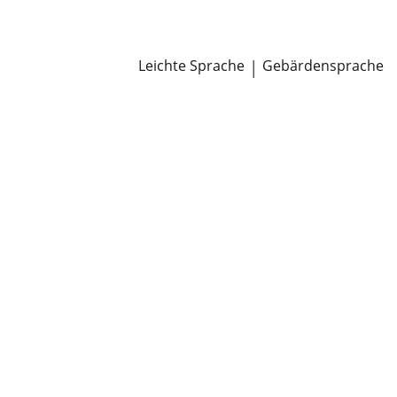
Newsroom
Pressemitteilungen
Öffentliche Zustellungen
Leichte Sprache
|
Gebärdensprache