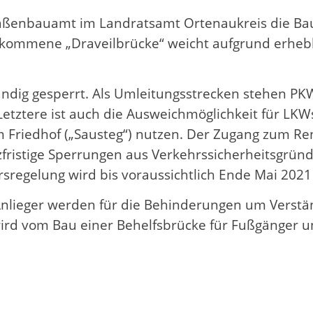
raßenbauamt im Landratsamt Ortenaukreis die Bau
 gekommene „Draveilbrücke“ weicht aufgrund erheb
ändig gesperrt. Als Umleitungsstrecken stehen P
tztere ist auch die Ausweichmöglichkeit für LKW
m Friedhof („Sausteg“) nutzen. Der Zugang zum 
ristige Sperrungen aus Verkehrssicherheitsgründ
sregelung wird bis voraussichtlich Ende Mai 202
nlieger werden für die Behinderungen um Verstän
rd vom Bau einer Behelfsbrücke für Fußgänger u