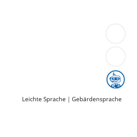
ung
Wirtschaft
Gesundheit
Umwelt
limaschutz
Tourismus
Bekanntmachungen
ild
Leichte Sprache
|
Gebärdensprache