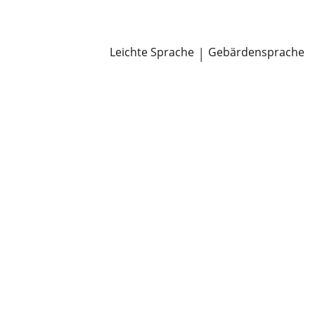
Newsroom
Pressemitteilungen
Öffentliche Zustellungen
Leichte Sprache
|
Gebärdensprache