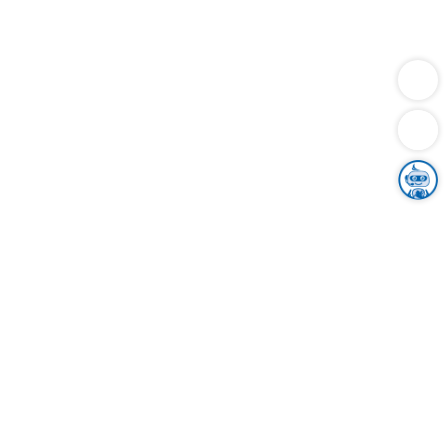
Dienstleistungen
Bauen
Lebensunterhalt & Soziales
Verkehr
Familie
Migration & Integration
Sicherheit & Ordnung
Wirtschaft
Gesundheit
Umwelt
Unsere Ämter
Landkreis & Verwaltung
Der Ortenaukreis
Gesundheit, Sicherheit & Soziales
Bildung
Zuwanderung
Ländlicher Raum
Klimaschutz
Tourismus
Bekanntmachungen
Gleichstellung von Frauen und Männern
Grenzüberschreitende Zusammenarbeit
Kreistag
Kreistagsinformationssystem
Kreisrecht
Kreistagswahl
Karriere
Stellenangebote
Eventkalender
Ausbildung
Studium
Praktikum
Freiwilligendienst
Unser Leitbild