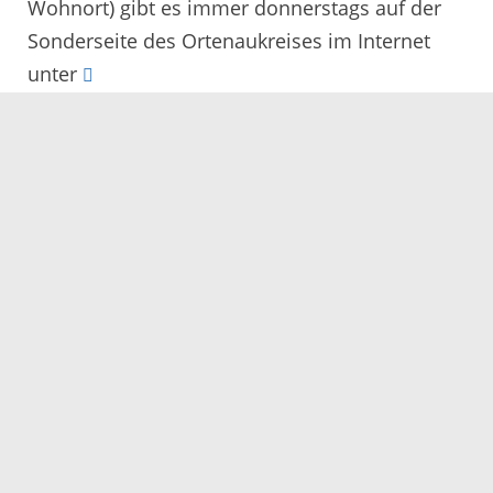
Wohnort) gibt es immer donnerstags auf der
Sonderseite des Ortenaukreises im Internet
unter
www.ortenaukreis.de/corona_fallzahlen
27.08.2020
Servicezeiten
Kontakt
Barrierefreiheit
Impressum
Datenschutz
Fehler melden
Elektronische Kommunikation