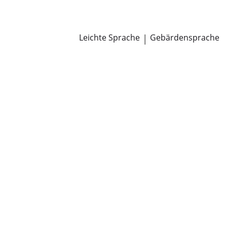
Newsroom
Pressemitteilungen
Öffentliche Zustellungen
Leichte Sprache
|
Gebärdensprache