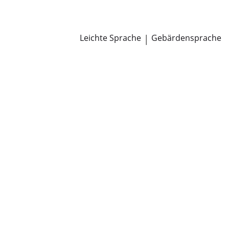
Newsroom
Pressemitteilungen
Öffentliche Zustellungen
Leichte Sprache
|
Gebärdensprache