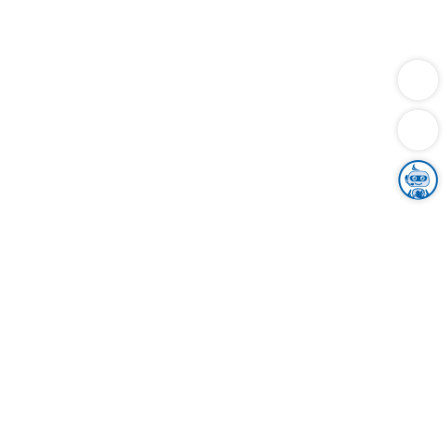
Dienstleistungen
Bauen
Lebensunterhalt & Soziales
Verkehr
Familie
Migration & Integration
Sicherheit & Ordnung
Wirtschaft
Gesundheit
Umwelt
Unsere Ämter
Landkreis & Verwaltung
Der Ortenaukreis
Gesundheit, Sicherheit & Soziales
Bildung
Zuwanderung
Ländlicher Raum
Klimaschutz
Tourismus
Bekanntmachungen
Gleichstellung von Frauen und Männern
Grenzüberschreitende Zusammenarbeit
Kreistag
Kreistagsinformationssystem
Kreisrecht
Kreistagswahl
Karriere
Stellenangebote
Eventkalender
Ausbildung
Studium
Praktikum
Freiwilligendienst
Unser Leitbild