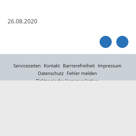
26.08.2020
Servicezeiten
Kontakt
Barrierefreiheit
Impressum
Datenschutz
Fehler melden
Elektronische Kommunikation
Kontakt
Landratsamt Ortenaukreis
Badstraße 20