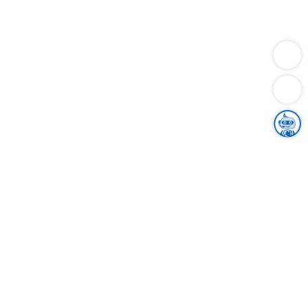
Dienstleistungen
Bauen
Lebensunterhalt & Soziales
Verkehr
Familie
Migration & Integration
Sicherheit & Ordnung
Wirtschaft
Gesundheit
Umwelt
Unsere Ämter
Landkreis & Verwaltung
Der Ortenaukreis
Gesundheit, Sicherheit & Soziales
Bildung
Zuwanderung
Ländlicher Raum
Klimaschutz
Tourismus
Bekanntmachungen
Gleichstellung von Frauen und Männern
Grenzüberschreitende Zusammenarbeit
Kreistag
Kreistagsinformationssystem
Kreisrecht
Kreistagswahl
Karriere
Stellenangebote
Eventkalender
Ausbildung
Studium
Praktikum
Freiwilligendienst
Unser Leitbild