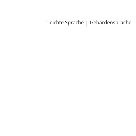
Newsroom
Pressemitteilungen
Öffentliche Zustellungen
Leichte Sprache
|
Gebärdensprache