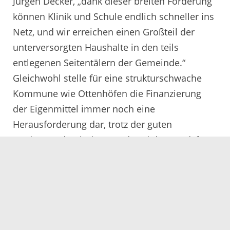
Jürgen Decker, „dank dieser breiten Förderung
können Klinik und Schule endlich schneller ins
Netz, und wir erreichen einen Großteil der
unterversorgten Haushalte in den teils
entlegenen Seitentälern der Gemeinde.“
Gleichwohl stelle für eine strukturschwache
Kommune wie Ottenhöfen die Finanzierung
der Eigenmittel immer noch eine
Herausforderung dar, trotz der guten
Förderung durch den Bund und das Land, fügt
Decker hinzu.
„Aber erklärtes Ziel ist es, unsere Gemeinde in
Sachen Breitband fit für die Zukunft zu machen
– das ist im Interesse unserer Einwohner, der
Unternehmen und Landwirte vor Ort sowie der