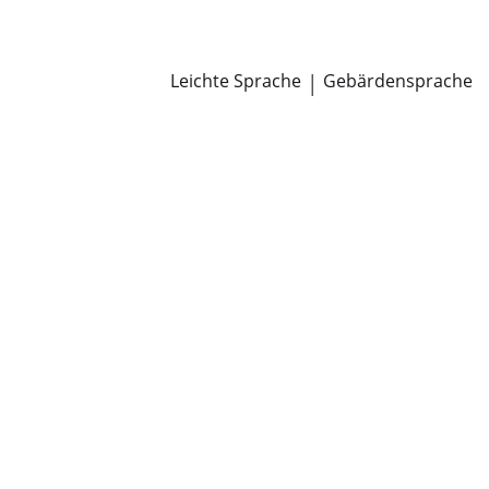
Newsroom
Pressemitteilungen
Öffentliche Zustellungen
Leichte Sprache
|
Gebärdensprache