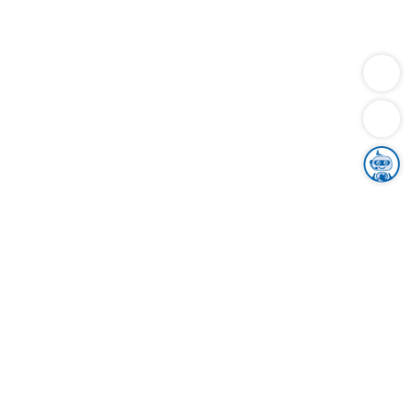
Dienstleistungen
Bauen
Lebensunterhalt & Soziales
Verkehr
Familie
Migration & Integration
Sicherheit & Ordnung
Wirtschaft
Gesundheit
Umwelt
Unsere Ämter
Landkreis & Verwaltung
Der Ortenaukreis
Gesundheit, Sicherheit & Soziales
Bildung
Zuwanderung
Ländlicher Raum
Klimaschutz
Tourismus
Bekanntmachungen
Gleichstellung von Frauen und Männern
Grenzüberschreitende Zusammenarbeit
Kreistag
Kreistagsinformationssystem
Kreisrecht
Kreistagswahl
Karriere
Stellenangebote
Eventkalender
Ausbildung
Studium
Praktikum
Freiwilligendienst
Unser Leitbild