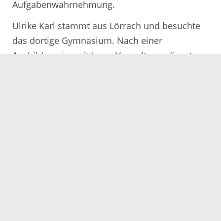
Aufgabenwahrnehmung.
Ulrike Karl stammt aus Lörrach und besuchte
das dortige Gymnasium. Nach einer
Ausbildung im mittleren Verwaltungsdienst
beim Landratsamt Lörrach und dem folgenden
Studium zur Diplom-Verwaltungsfachwirtin
arbeitete sie bei der Stadt Freiburg, ehe Karl
2001 als Sachbearbeiterin zum Kommunalamt
des Ortenaukreis wechselte. 2008 wurde Ulrike
Karl zur Leiterin des Rechnungsprüfungsamtes
der Stadt Lahr ernannt und im Mai 2014 zur
Geschäftsführerin der Landesgartenschau Lahr
2018 GmbH. Aktuell leitet sie das Amt für
Kommunikation, Digitalisierung und
Projektentwicklung der Stadt Lahr sowie den