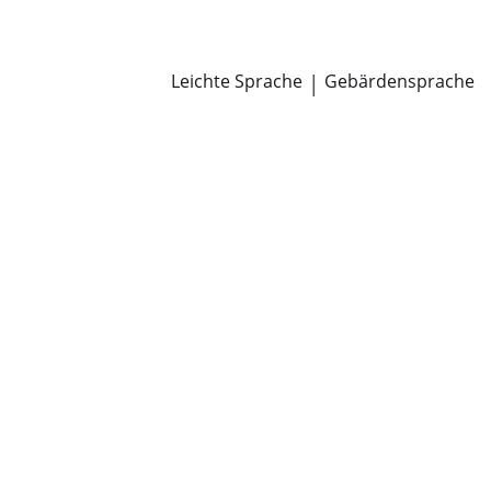
Newsroom
Pressemitteilungen
Öffentliche Zustellungen
Leichte Sprache
|
Gebärdensprache