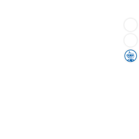
Dienstleistungen
Bauen
Lebensunterhalt & Soziales
Verkehr
Familie
Migration & Integration
Sicherheit & Ordnung
Wirtschaft
Gesundheit
Umwelt
Unsere Ämter
Landkreis & Verwaltung
Der Ortenaukreis
Gesundheit, Sicherheit & Soziales
Bildung
Zuwanderung
Ländlicher Raum
Klimaschutz
Tourismus
Bekanntmachungen
Gleichstellung von Frauen und Männern
Grenzüberschreitende Zusammenarbeit
Kreistag
Kreistagsinformationssystem
Kreisrecht
Kreistagswahl
Karriere
Stellenangebote
Eventkalender
Ausbildung
Studium
Praktikum
Freiwilligendienst
Unser Leitbild