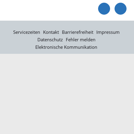
Servicezeiten
Kontakt
Barrierefreiheit
Impressum
Datenschutz
Fehler melden
Elektronische Kommunikation
Kontakt
Landratsamt Ortenaukreis
Badstraße 20
77652 Offenburg
Telefon: 0781 805-0
Fax: 0781 805-1211