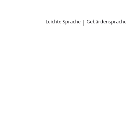
Newsroom
Pressemitteilungen
Öffentliche Zustellungen
Leichte Sprache
|
Gebärdensprache