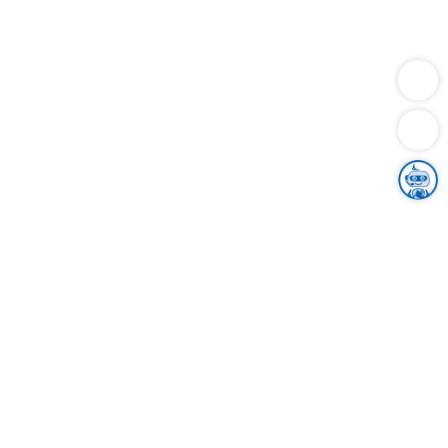
Dienstleistungen
Bauen
Lebensunterhalt & Soziales
Verkehr
Familie
Migration & Integration
Sicherheit & Ordnung
Wirtschaft
Gesundheit
Umwelt
Unsere Ämter
Landkreis & Verwaltung
Der Ortenaukreis
Gesundheit, Sicherheit & Soziales
Bildung
Zuwanderung
Ländlicher Raum
Klimaschutz
Tourismus
Bekanntmachungen
Gleichstellung von Frauen und Männern
Grenzüberschreitende Zusammenarbeit
Kreistag
Kreistagsinformationssystem
Kreisrecht
Kreistagswahl
Karriere
Stellenangebote
Eventkalender
Ausbildung
Studium
Praktikum
Freiwilligendienst
Unser Leitbild