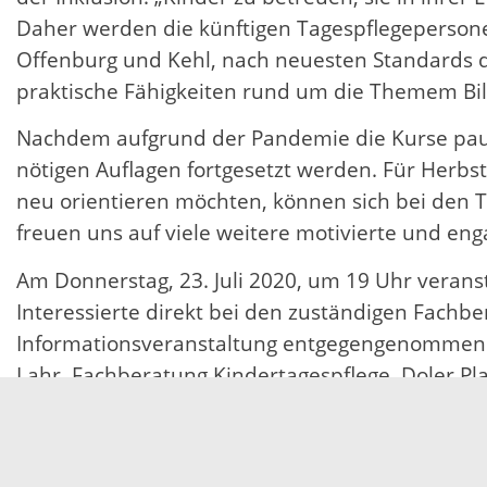
Daher werden die künftigen Tagespflegeperson
Offenburg und Kehl, nach neuesten Standards qu
praktische Fähigkeiten rund um die Themem Bild
Nachdem aufgrund der Pandemie die Kurse paus
nötigen Auflagen fortgesetzt werden. Für Herbst 
neu orientieren möchten, können sich bei den 
freuen uns auf viele weitere motivierte und enga
Am Donnerstag, 23. Juli 2020, um 19 Uhr verans
Interessierte direkt bei den zuständigen Fach
Informationsveranstaltung entgegengenommen. A
Lahr, Fachberatung Kindertagespflege, Doler Pla
Hintergrundinformation Bundesprogramm „Pro
Mit dem Bundesprogramm stärkt das Bundesminis
Kindertagespflege. Von Januar 2019 bis Dezemb