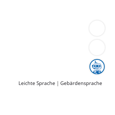
ung
Wirtschaft
Gesundheit
Umwelt
limaschutz
Tourismus
Bekanntmachungen
ild
Leichte Sprache
|
Gebärdensprache