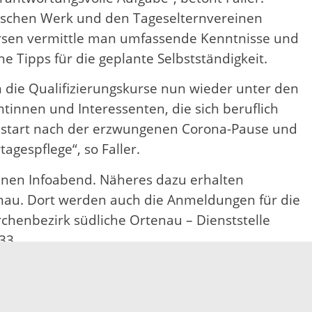
ischen Werk und den Tageselternvereinen
kursen vermittle man umfassende Kenntnisse und
 Tipps für die geplante Selbstständigkeit.
ie Qualifizierungskurse nun wieder unter den
ntinnen und Interessenten, die sich beruflich
 Restart nach der erzwungenen Corona-Pause und
agespflege“, so Faller.
einen Infoabend. Näheres dazu erhalten
enau. Dort werden auch die Anmeldungen für die
henbezirk südliche Ortenau – Dienststelle
33.
en beginnt“
 (BMFSFJ) gezielt die Weiterentwicklung der
h der Devise „Qualifiziert Handeln und