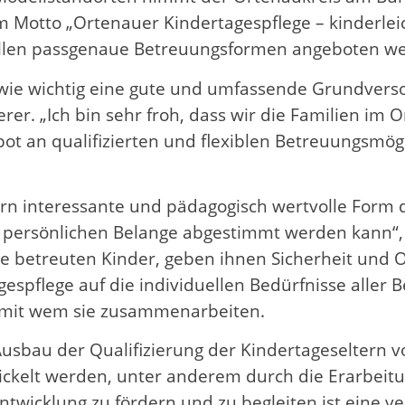
dem Motto „Ortenauer Kindertagespflege – kinderlei
sollen passgenaue Betreuungsformen angeboten w
 wie wichtig eine gute und umfassende Grundvers
herer. „Ich bin sehr froh, dass wir die Familien im
 an qualifizierten und flexiblen Betreuungsmögl
ltern interessante und pädagogisch wertvolle Form
e persönlichen Belange abgestimmt werden kann“, 
e betreuten Kinder, geben ihnen Sicherheit und Or
pflege auf die individuellen Bedürfnisse aller Be
d mit wem sie zusammenarbeiten.
usbau der Qualifizierung der Kindertageseltern 
ntwickelt werden, unter anderem durch die Erarbe
 Entwicklung zu fördern und zu begleiten ist eine v