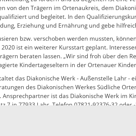
en von den Trägern im Ortenaukreis, dem Diakon
alifiziert und begleitet. In den Qualifizierungs
ung, Erziehung und Ernährung und gebe hilfreiche
ieren bzw. verschoben werden mussten, können d
2020 ist ein weiterer Kursstart geplant. Interesse
Trägern beraten lassen. „Wir sind froh über den
gierte Kindertageseltern in der Ortenauer Kindert
taltet das Diakonische Werk - Außenstelle Lahr - 
beratungen des Diakonischen Werkes Südliche Ort
nsprechpartner ist das Diakonische Werk im Kirc
tz 7 in 77933 Lahr, Telefon 07821-92376-32 oder -
Kindertagespflege: Wo Bildung für die Kleinst
terium für Familie, Senioren, Frauen und Jugend
er 2021 werden 48 Modellstandorte gefördert. Nac