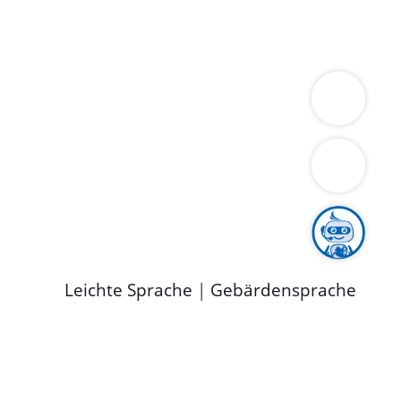
ung
Wirtschaft
Gesundheit
Umwelt
limaschutz
Tourismus
Bekanntmachungen
ild
Leichte Sprache
|
Gebärdensprache