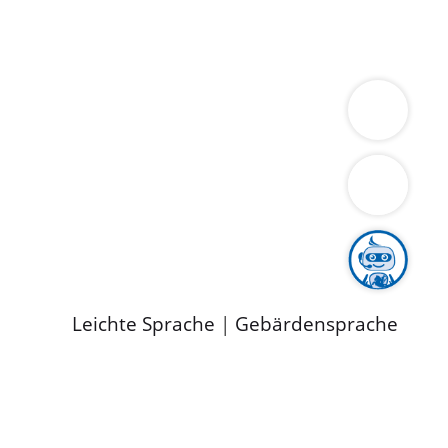
ung
Wirtschaft
Gesundheit
Umwelt
limaschutz
Tourismus
Bekanntmachungen
ild
Leichte Sprache
|
Gebärdensprache