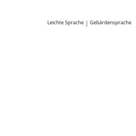
Newsroom
Pressemitteilungen
Öffentliche Zustellungen
Leichte Sprache
|
Gebärdensprache