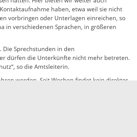
sen hatten. Hier bieten wir weiter auch
 Kontaktaufnahme haben, etwa weil sie nicht
en vorbringen oder Unterlagen einreichen, so
na in verschiedenen Sprachen, in größeren
. Die Sprechstunden in den
r dürfen die Unterkünfte nicht mehr betreten.
z“, so die Amtsleiterin.
hren werden. Seit Wochen findet kein direkter
n“, bedauert Roth. Gerade die Kinder seien
hrenamtlichen wie etwa Sprachförderung und
onders deutlich, wie wichtig die ehrenamtlichen
den und unsere Kultur zu verstehen. Ich bin
 nutzen, um weiter die Integration der