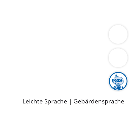
ung
Wirtschaft
Gesundheit
Umwelt
limaschutz
Tourismus
Bekanntmachungen
ild
Leichte Sprache
|
Gebärdensprache