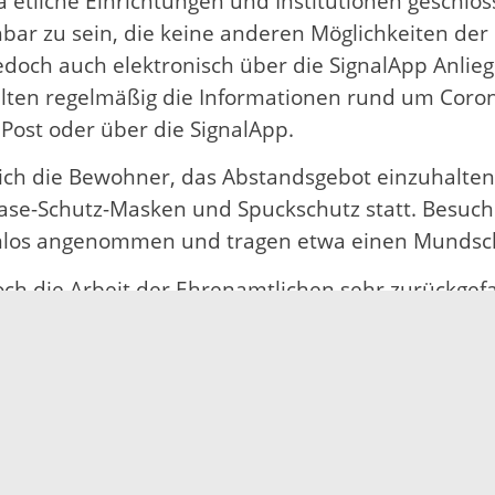
a etliche Einrichtungen und Institutionen geschlos
bar zu sein, die keine anderen Möglichkeiten der
doch auch elektronisch über die SignalApp Anlieg
eilten regelmäßig die Informationen rund um Coro
Post oder über die SignalApp.
ch die Bewohner, das Abstandsgebot einzuhalten
e-Schutz-Masken und Spuckschutz statt. Besuche
os angenommen und tragen etwa einen Mundschut
h die Arbeit der Ehrenamtlichen sehr zurückgefa
 Unterstützung im Moment mehr denn je bräuchte
nen zu Hause angewiesen. Andere Projekte der E
tattfinden. Roth: „In diesen Zeiten sehen wir bes
hen lernen die Menschen, unsere Sprache anzuwen
en und jede legale und sichere Kontaktmöglichkeit