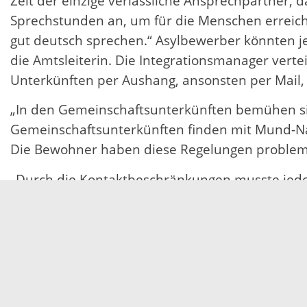
Zeit der einzige verlässliche Ansprechpartner, d
Sprechstunden an, um für die Menschen erreich
gut deutsch sprechen.“ Asylbewerber könnten je
die Amtsleiterin. Die Integrationsmanager vert
Unterkünften per Aushang, ansonsten per Mail, 
„In den Gemeinschaftsunterkünften bemühen si
Gemeinschaftsunterkünften finden mit Mund-Nas
Die Bewohner haben diese Regelungen probleml
„Durch die Kontaktbeschränkungen musste jedoc
Kontakt mehr statt, obwohl die Menschen diese
dringend auf die ehrenamtliche Hilfe beim Ler
Bewerbungstraining könnten derzeit auch nicht s
Angebote sind. Im Kontakt mit den Ehrenamtlic
sehr froh, dass sich viele nicht entmutigen lass
geflüchteten Menschen voranzubringen.“