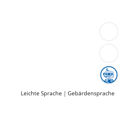
ung
Wirtschaft
Gesundheit
Umwelt
limaschutz
Tourismus
Bekanntmachungen
ild
Leichte Sprache
|
Gebärdensprache