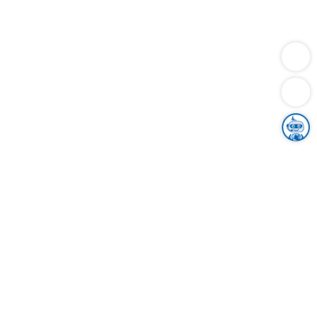
Dienstleistungen
Bauen
Lebensunterhalt & Soziales
Verkehr
Familie
Migration & Integration
Sicherheit & Ordnung
Wirtschaft
Gesundheit
Umwelt
Unsere Ämter
Landkreis & Verwaltung
Der Ortenaukreis
Gesundheit, Sicherheit & Soziales
Bildung
Zuwanderung
Ländlicher Raum
Klimaschutz
Tourismus
Bekanntmachungen
Gleichstellung von Frauen und Männern
Grenzüberschreitende Zusammenarbeit
Kreistag
Kreistagsinformationssystem
Kreisrecht
Kreistagswahl
Karriere
Stellenangebote
Eventkalender
Ausbildung
Studium
Praktikum
Freiwilligendienst
Unser Leitbild