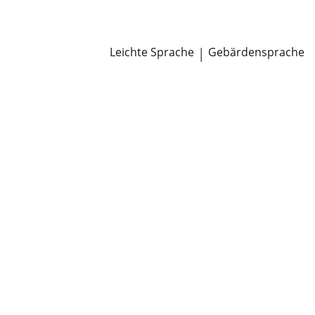
Newsroom
Pressemitteilungen
Öffentliche Zustellungen
Leichte Sprache
|
Gebärdensprache