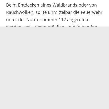
Beim Entdecken eines Waldbrands oder von
Rauchwolken, sollte unmittelbar die Feuerwehr
unter der Notrufnummer 112 angerufen
werden und – wenn möglich – die folgenden
Informationen angegeben werden:
Wo genau brennt es?
Wie groß ist die Brandfläche?
Ist es ein Bodenfeuer oder brennen auch
bereits die Wipfel der Bäume?
Wie kommt die Feuerwehr am
günstigsten zum Brandort?
Wo sind Wasserentnahmestellen?
Wenn möglich, bitte vor Ort bleiben,
damit die Brandstelle für die Feuerwehr
erkennbar ist.
Selbst löschen nur dann, wenn dies