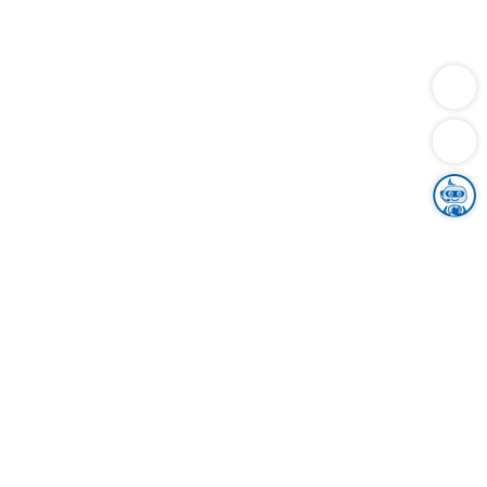
Dienstleistungen
Bauen
Lebensunterhalt & Soziales
Verkehr
Familie
Migration & Integration
Sicherheit & Ordnung
Wirtschaft
Gesundheit
Umwelt
Unsere Ämter
Landkreis & Verwaltung
Der Ortenaukreis
Gesundheit, Sicherheit & Soziales
Bildung
Zuwanderung
Ländlicher Raum
Klimaschutz
Tourismus
Bekanntmachungen
Gleichstellung von Frauen und Männern
Grenzüberschreitende Zusammenarbeit
Kreistag
Kreistagsinformationssystem
Kreisrecht
Kreistagswahl
Karriere
Stellenangebote
Eventkalender
Ausbildung
Studium
Praktikum
Freiwilligendienst
Unser Leitbild