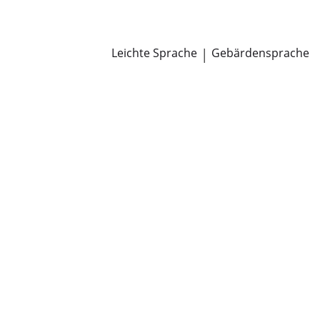
Newsroom
Pressemitteilungen
Öffentliche Zustellungen
Leichte Sprache
|
Gebärdensprache