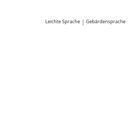
Newsroom
Pressemitteilungen
Öffentliche Zustellungen
Leichte Sprache
|
Gebärdensprache