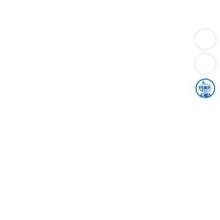
Dienstleistungen
Bauen
Lebensunterhalt & Soziales
Verkehr
Familie
Migration & Integration
Sicherheit & Ordnung
Wirtschaft
Gesundheit
Umwelt
Unsere Ämter
Landkreis & Verwaltung
Der Ortenaukreis
Gesundheit, Sicherheit & Soziales
Bildung
Zuwanderung
Ländlicher Raum
Klimaschutz
Tourismus
Bekanntmachungen
Gleichstellung von Frauen und Männern
Grenzüberschreitende Zusammenarbeit
Kreistag
Kreistagsinformationssystem
Kreisrecht
Kreistagswahl
Karriere
Stellenangebote
Eventkalender
Ausbildung
Studium
Praktikum
Freiwilligendienst
Unser Leitbild