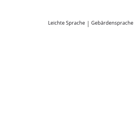
Newsroom
Pressemitteilungen
Öffentliche Zustellungen
Leichte Sprache
|
Gebärdensprache