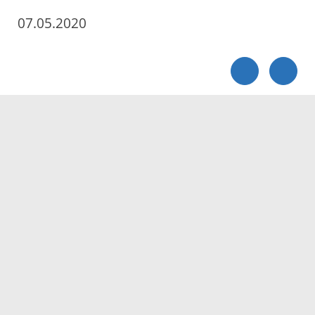
07.05.2020
Servicezeiten
Kontakt
Barrierefreiheit
Impressum
Datenschutz
Fehler melden
Elektronische Kommunikation
Kontakt
Landratsamt Ortenaukreis
Badstraße 20
77652 Offenburg