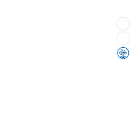
Dienstleistungen
Bauen
Lebensunterhalt & Soziales
Verkehr
Familie
Migration & Integration
Sicherheit & Ordnung
Wirtschaft
Gesundheit
Umwelt
Unsere Ämter
Landkreis & Verwaltung
Der Ortenaukreis
Gesundheit, Sicherheit & Soziales
Bildung
Zuwanderung
Ländlicher Raum
Klimaschutz
Tourismus
Bekanntmachungen
Gleichstellung von Frauen und Männern
Grenzüberschreitende Zusammenarbeit
Kreistag
Kreistagsinformationssystem
Kreisrecht
Kreistagswahl
Karriere
Stellenangebote
Eventkalender
Ausbildung
Studium
Praktikum
Freiwilligendienst
Unser Leitbild