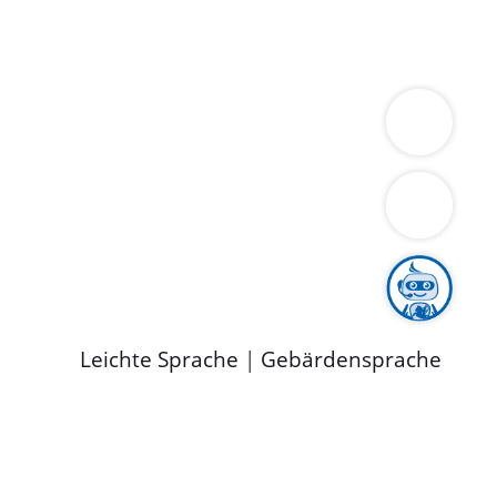
ung
Wirtschaft
Gesundheit
Umwelt
limaschutz
Tourismus
Bekanntmachungen
ild
Leichte Sprache
|
Gebärdensprache